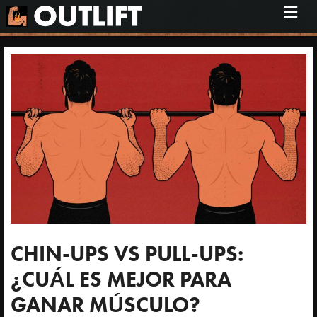
M
e
n
ú
CHIN-UPS VS PULL-UPS:
¿CUÁL ES MEJOR PARA
GANAR MÚSCULO?